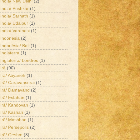
India/ New Delhi
(2)
India/ Pushkar
(1)
India/ Sarnath
(1)
India/ Udaipur
(1)
India/ Varanasi
(1)
Indonésia
(2)
Indonésia/ Bali
(1)
Inglaterra
(1)
Inglaterra/ Londres
(1)
Irã
(90)
Irã/ Abyaneh
(1)
Irã/ Caravanserai
(1)
Irã/ Damavand
(2)
Irã/ Esfahan
(1)
Irã/ Kandovan
(1)
Irã/ Kashan
(1)
Irã/ Mashhad
(1)
Irã/ Persépolis
(2)
Irã/ Qeshm
(3)