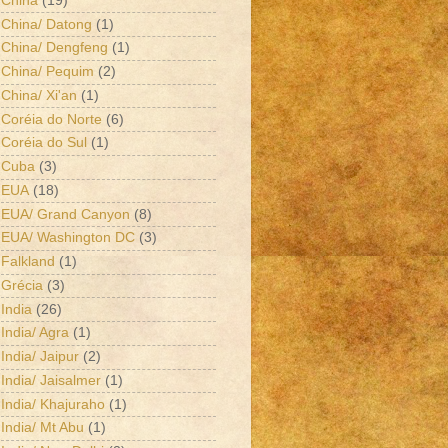
China
(19)
China/ Datong
(1)
China/ Dengfeng
(1)
China/ Pequim
(2)
China/ Xi'an
(1)
Coréia do Norte
(6)
Coréia do Sul
(1)
Cuba
(3)
EUA
(18)
EUA/ Grand Canyon
(8)
EUA/ Washington DC
(3)
Falkland
(1)
Grécia
(3)
India
(26)
India/ Agra
(1)
India/ Jaipur
(2)
India/ Jaisalmer
(1)
India/ Khajuraho
(1)
India/ Mt Abu
(1)