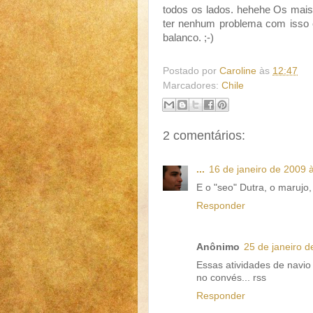
todos os lados. hehehe Os mais
ter nenhum problema com isso 
balanco. ;-)
Postado por
Caroline
às
12:47
Marcadores:
Chile
2 comentários:
...
16 de janeiro de 2009 
E o "seo" Dutra, o maruj
Responder
Anônimo
25 de janeiro d
Essas atividades de navi
no convés... rss
Responder