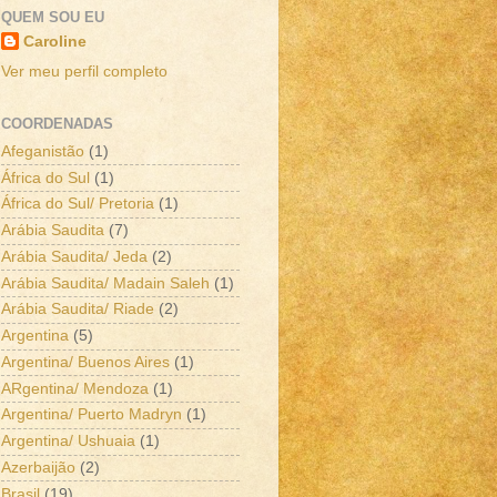
QUEM SOU EU
Caroline
Ver meu perfil completo
COORDENADAS
Afeganistão
(1)
África do Sul
(1)
África do Sul/ Pretoria
(1)
Arábia Saudita
(7)
Arábia Saudita/ Jeda
(2)
Arábia Saudita/ Madain Saleh
(1)
Arábia Saudita/ Riade
(2)
Argentina
(5)
Argentina/ Buenos Aires
(1)
ARgentina/ Mendoza
(1)
Argentina/ Puerto Madryn
(1)
Argentina/ Ushuaia
(1)
Azerbaijão
(2)
Brasil
(19)