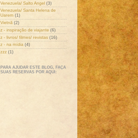
Venezuela/ Salto Angel
(3)
Venezuela/ Santa Helena de
Uarem
(1)
Vietnã
(2)
z - inspiração de viajante
(6)
z - livros/ filmes/ revistas
(16)
z - na mídia
(4)
zzz
(1)
PARA AJUDAR ESTE BLOG, FAÇA
SUAS RESERVAS POR AQUI: