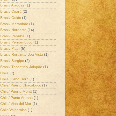
Brasil/ Alagoas
(1)
Brasil/ Ceará
(2)
Brasil/ Goiás
(1)
Brasil/ Maranhão
(1)
Brasil/ Nordeste
(14)
Brasil/ Paraíba
(1)
Brasil/ Pernambuco
(1)
Brasil/ Piauí
(5)
Brasil/ Roraima/ Boa Vista
(1)
Brasil/ Sergipe
(2)
Brasil/ Tocantins/ Jalapão
(1)
Chile
(7)
Chile/ Cabo Horn
(1)
Chile/ Puerto Chacabuco
(1)
Chile/ Puerto Montt
(1)
Chile/ Punta Arenas
(1)
Chile/ Vina del Mar
(1)
Chile/Valparaiso
(1)