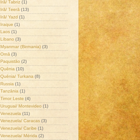
Irã/ Tabriz
(1)
Irã/ Teerã
(13)
Irã/ Yazd
(1)
Iraque
(1)
Laos
(1)
Líbano
(3)
Myanmar (Birmania)
(3)
Omã
(3)
Paquistão
(2)
Quênia
(10)
Quênia/ Turkana
(8)
Russia
(1)
Tanzânia
(1)
Timor Leste
(4)
Uruguai/ Montevideo
(1)
Venezuela
(11)
Venezuela/ Caracas
(3)
Venezuela/ Caribe
(1)
Venezuela/ Mérida
(2)