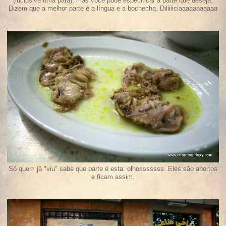
(inclusive uma pata), mas você pode especificar a parte que deseja.
Dizem que a melhor parte é a língua e a bochecha. Diliiiiciaaaaaaaaaaa
Só quem já "viu" sabe que parte é esta: olhosssssss. Eles são abertos
e ficam assim.