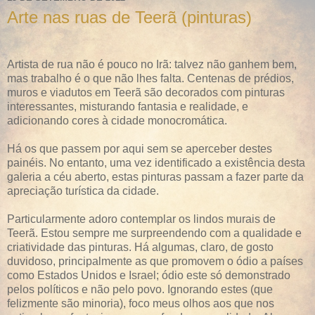
Arte nas ruas de Teerã (pinturas)
Artista de rua não é pouco no Irã: talvez não ganhem bem,
mas trabalho é o que não lhes falta. Centenas de prédios,
muros e viadutos em Teerã são decorados com pinturas
interessantes, misturando fantasia e realidade, e
adicionando cores à cidade monocromática.
Há os que passem por aqui sem se aperceber destes
painéis. No entanto, uma vez identificado a existência desta
galeria a céu aberto, estas pinturas passam a fazer parte da
apreciação turística da cidade.
Particularmente adoro contemplar os lindos murais de
Teerã. Estou sempre me surpreendendo com a qualidade e
criatividade das pinturas. Há algumas, claro, de gosto
duvidoso, principalmente as que promovem o ódio a países
como Estados Unidos e Israel; ódio este só demonstrado
pelos políticos e não pelo povo. Ignorando estes (que
felizmente são minoria), foco meus olhos aos que nos