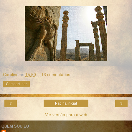
Caroline
às
15:50
13 comentários:
Compartilhar
‹
›
Página inicial
Ver versão para a web
QUEM SOU EU