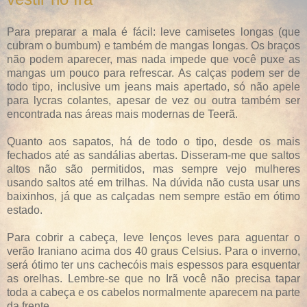
Para preparar a mala é fácil: leve camisetes longas (que
cubram o bumbum) e também de mangas longas. Os braços
não podem aparecer, mas nada impede que você puxe as
mangas um pouco para refrescar. As calças podem ser de
todo tipo, inclusive um jeans mais apertado, só não apele
para lycras colantes, apesar de vez ou outra também ser
encontrada nas áreas mais modernas de Teerã.
Quanto aos sapatos, há de todo o tipo, desde os mais
fechados até as sandálias abertas. Disseram-me que saltos
altos não são permitidos, mas sempre vejo mulheres
usando saltos até em trilhas. Na dúvida não custa usar uns
baixinhos, já que as calçadas nem sempre estão em ótimo
estado.
Para cobrir a cabeça, leve lenços leves para aguentar o
verão Iraniano acima dos 40 graus Celsius. Para o inverno,
será ótimo ter uns cachecóis mais espessos para esquentar
as orelhas. Lembre-se que no Irã você não precisa tapar
toda a cabeça e os cabelos normalmente aparecem na parte
da frente.