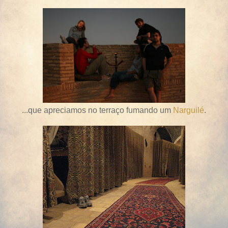
...que apreciamos no terraço fumando um
Narguilé
.