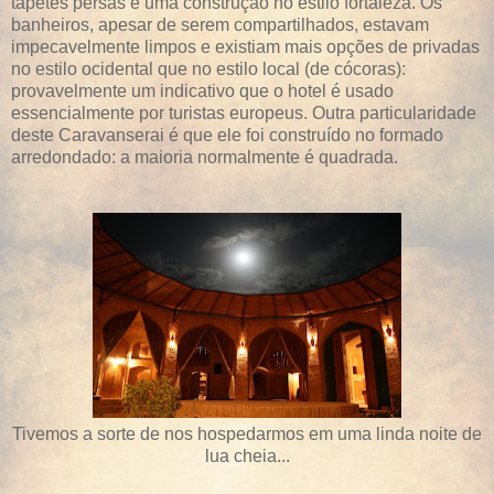
tapetes persas e uma construção no estilo fortaleza. Os
banheiros, apesar de serem compartilhados, estavam
impecavelmente limpos e existiam mais opções de privadas
no estilo ocidental que no estilo local (de cócoras):
provavelmente um indicativo que o hotel é usado
essencialmente por turistas europeus. Outra particularidade
deste Caravanserai é que ele foi construído no formado
arredondado: a maioria normalmente é quadrada.
Tivemos a sorte de nos hospedarmos em uma linda noite de
lua cheia...