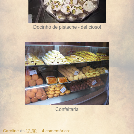
Docinho de pistache - delicioso!
Confeitaria
Caroline
às
12:30
4 comentários: