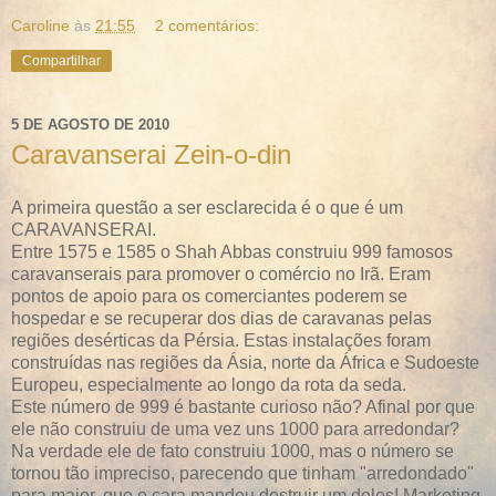
Caroline
às
21:55
2 comentários:
Compartilhar
5 DE AGOSTO DE 2010
Caravanserai Zein-o-din
A primeira questão a ser esclarecida é o que é um
CARAVANSERAI.
Entre 1575 e 1585 o Shah Abbas construiu 999 famosos
caravanserais para promover o comércio no Irã. Eram
pontos de apoio para os comerciantes poderem se
hospedar e se recuperar dos dias de caravanas pelas
regiões desérticas da Pérsia. Estas instalações foram
construídas nas regiões da Ásia, norte da África e Sudoeste
Europeu, especialmente ao longo da rota da seda.
Este número de 999 é bastante curioso não? Afinal por que
ele não construiu de uma vez uns 1000 para arredondar?
Na verdade ele de fato construiu 1000, mas o número se
tornou tão impreciso, parecendo que tinham "arredondado"
para maior, que o cara mandou destruir um deles! Marketing