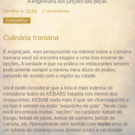
A engenharia das junções das peças.
Caroline
às
16:56
2 comentários:
Compartilhar
Culinária Iraniana
É engraçado, mas pesquisando na internet sobre a culinária
iraniana você só encontra elogios e uma lista enorme de
opções. A verdade é que na prática os restaurantes servem
praticamente sempre a mesma meia dúzia de pratos,
variando de acordo com a região ou cidade.
Você pode considerar que a lista é mais extensa se
considerar todos os KEBABS listados nos menus dos
restaurantes. KEBAB nada mais é que um churrasquinho e
no Iran é servido no estilo "espetinho de gato". Neste caso
você encontrará muitas "opções" no cardápio: kebab de
frango, kebab de peixe, kebab de carneiro, kebab de
camelo, etc. Normalmente vem servido com
muito
arroz (e
um tablete de manteiga para derreter junto) e um tomate