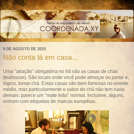
9 DE AGOSTO DE 2010
Não conta lá em casa...
Uma "atração" obrigatória no Irã são as casas de chás
(
teahouse
). São locais onde você pode almoçar ou jantar e,
lógico, tomar chá. Estas casas são bem famosas no oriente
médio, mas particularmente o sabor do chá não tem nada
demais: parece um "mate leão" normal. Inclusive, alguns,
vinham com etiquetas de marcas européias.