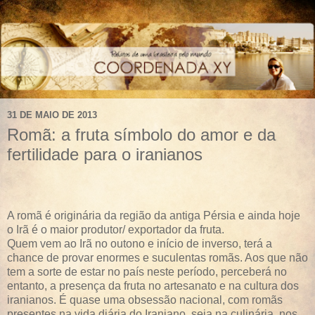
31 DE MAIO DE 2013
Romã: a fruta símbolo do amor e da
fertilidade para o iranianos
A romã é originária da região da antiga Pérsia e ainda hoje
o Irã é o maior produtor/ exportador da fruta.
Quem vem ao Irã no outono e início de inverso, terá a
chance de provar enormes e suculentas romãs. Aos que não
tem a sorte de estar no país neste período, perceberá no
entanto, a presença da fruta no artesanato e na cultura dos
iranianos. É quase uma obsessão nacional, com romãs
presentes na vida diária do Iraniano, seja na culinária, nos