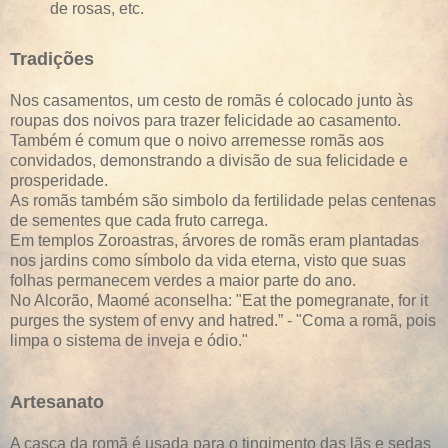
de rosas, etc.
Tradições
Nos casamentos, um cesto de romãs é colocado junto às
roupas dos noivos para trazer felicidade ao casamento.
Também é comum que o noivo arremesse romãs aos
convidados, demonstrando a divisão de sua felicidade e
prosperidade.
As romãs também são simbolo da fertilidade pelas centenas
de sementes que cada fruto carrega.
Em templos Zoroastras, árvores de romãs eram plantadas
nos jardins como símbolo da vida eterna, visto que suas
folhas permanecem verdes a maior parte do ano.
No Alcorão, Maomé aconselha: "Eat the pomegranate, for it
purges the system of envy and hatred.” - "Coma a romã, pois
limpa o sistema de inveja e ódio."
Artesanato
A casca da romã é usada para o tingimento das lãs e sedas