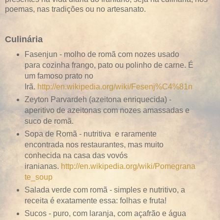
poemas, nas tradições ou no artesanato.
Culinária
Fasenjun - molho de romã com nozes usado
para cozinha frango, pato ou polinho de carne. É
um famoso prato no
Irã.
http://en.wikipedia.org/wiki/Fesenj%C4%81n
Zeyton Parvardeh (azeitona enriquecida) -
aperitivo de azeitonas com nozes amassadas e
suco de romã.
Sopa de Romã - nutritiva e raramente
encontrada nos restaurantes, mas muito
conhecida na casa das vovós
iranianas.
http://en.wikipedia.org/wiki/Pomegrana
te_soup
Salada verde com romã - simples e nutritivo, a
receita é exatamente essa: folhas e fruta!
Sucos - puro, com laranja, com açafrão e água