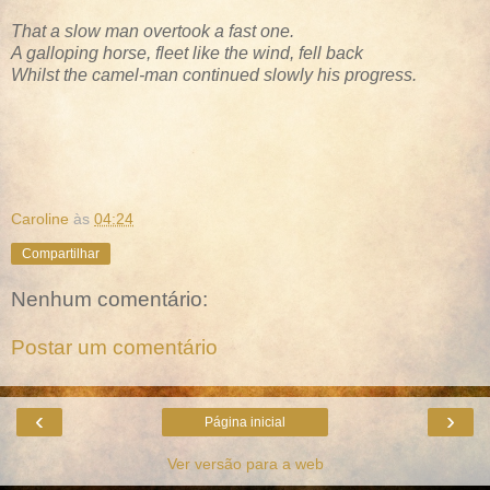
That a slow man overtook a fast one.
A galloping horse, fleet like the wind, fell back
Whilst the camel-man continued slowly his progress.
Caroline
às
04:24
Compartilhar
Nenhum comentário:
Postar um comentário
‹
›
Página inicial
Ver versão para a web