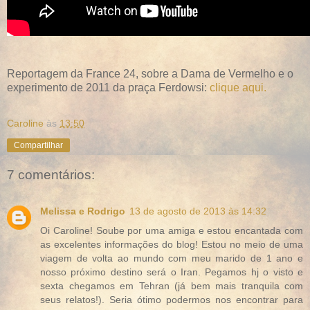
Reportagem da France 24, sobre a Dama de Vermelho e o
experimento de 2011 da praça Ferdowsi:
clique aqui.
Caroline
às
13:50
Compartilhar
7 comentários:
Melissa e Rodrigo
13 de agosto de 2013 às 14:32
Oi Caroline! Soube por uma amiga e estou encantada com
as excelentes informações do blog! Estou no meio de uma
viagem de volta ao mundo com meu marido de 1 ano e
nosso próximo destino será o Iran. Pegamos hj o visto e
sexta chegamos em Tehran (já bem mais tranquila com
seus relatos!). Seria ótimo podermos nos encontrar para