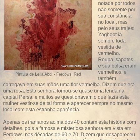
notada por todos,
não somente por
sua constância
no local, mas
pelo seus trajes:
Yaghoot ia
sempre toda
vestida de
vermelho.
Roupa, sapatos
e sua bolsa eram
vermelhos, e
Pintura de Leila Abdi - Ferdowsi Red
também
carregava em suas mãos uma flor vermelha. Dizem que era
uma rosa. Esta senhora tornou-se quase uma lenda na
capital Persa, e muitos se questionavam o que fazia esta
mulher vestir-se de tal forma e aparecer sempre no mesmo
local com esta estranha aparência.
Apenas os iranianos acima dos 40 contam esta história com
detalhes, pois a famosa e misteriosa senhora era vista em
Ferdowsi nas décadas de 60 e 70. Dizem que desapareceu