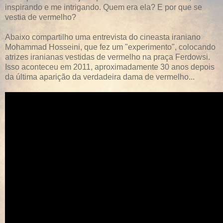
inspirando e me intrigando. Quem era ela? E por que se
vestia de vermelho?
Abaixo compartilho uma entrevista do cineasta iraniano
Mohammad Hosseini, que fez um "experimento", colocando
atrizes iranianas vestidas de vermelho na praça Ferdowsi.
Isso aconteceu em 2011, aproximadamente 30 anos depois
da última aparição da verdadeira dama de vermelho...