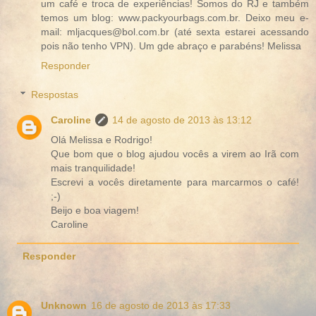
um café e troca de experiências! Somos do RJ e também
temos um blog: www.packyourbags.com.br. Deixo meu e-
mail: mljacques@bol.com.br (até sexta estarei acessando
pois não tenho VPN). Um gde abraço e parabéns! Melissa
Responder
Respostas
Caroline
14 de agosto de 2013 às 13:12
Olá Melissa e Rodrigo!
Que bom que o blog ajudou vocês a virem ao Irã com
mais tranquilidade!
Escrevi a vocês diretamente para marcarmos o café!
;-)
Beijo e boa viagem!
Caroline
Responder
Unknown
16 de agosto de 2013 às 17:33