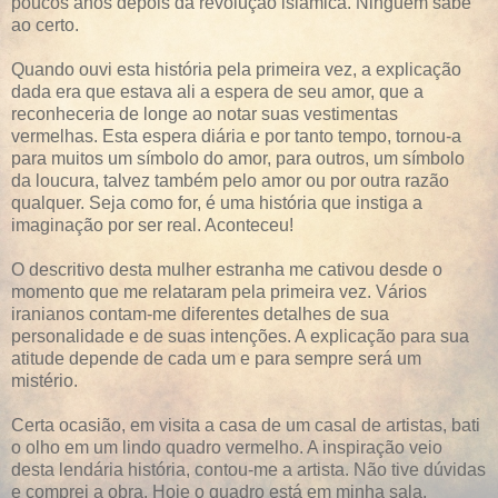
poucos anos depois da revolução islâmica. Ninguém sabe
ao certo.
Quando ouvi esta história pela primeira vez, a explicação
dada era que estava ali a espera de seu amor, que a
reconheceria de longe ao notar suas vestimentas
vermelhas. Esta espera diária e por tanto tempo, tornou-a
para muitos um símbolo do amor, para outros, um símbolo
da loucura, talvez também pelo amor ou por outra razão
qualquer. Seja como for, é uma história que instiga a
imaginação por ser real. Aconteceu!
O descritivo desta mulher estranha me cativou desde o
momento que me relataram pela primeira vez. Vários
iranianos contam-me diferentes detalhes de sua
personalidade e de suas intenções. A explicação para sua
atitude depende de cada um e para sempre será um
mistério.
Certa ocasião, em visita a casa de um casal de artistas, bati
o olho em um lindo quadro vermelho. A inspiração veio
desta lendária história, contou-me a artista. Não tive dúvidas
e comprei a obra. Hoje o quadro está em minha sala,