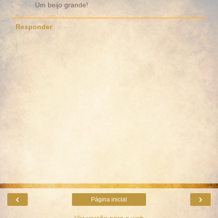
Um beijo grande!
Responder
‹
›
Página inicial
Ver versão para a web