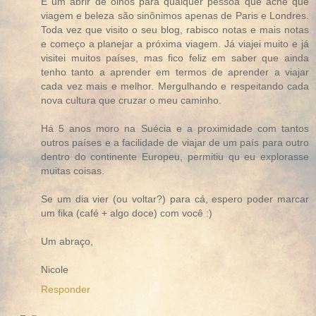
É um abrir de olhos para qualquer pessoa que ache que
viagem e beleza são sinônimos apenas de Paris e Londres.
Toda vez que visito o seu blog, rabisco notas e mais notas
e começo a planejar a próxima viagem. Já viajei muito e já
visitei muitos países, mas fico feliz em saber que ainda
tenho tanto a aprender em termos de aprender a viajar
cada vez mais e melhor. Mergulhando e respeitando cada
nova cultura que cruzar o meu caminho.
Há 5 anos moro na Suécia e a proximidade com tantos
outros países e a facilidade de viajar de um país para outro
dentro do continente Europeu, permitiu qu eu explorasse
muitas coisas.
Se um dia vier (ou voltar?) para cá, espero poder marcar
um fika (café + algo doce) com você :)
Um abraço,
Nicole
Responder