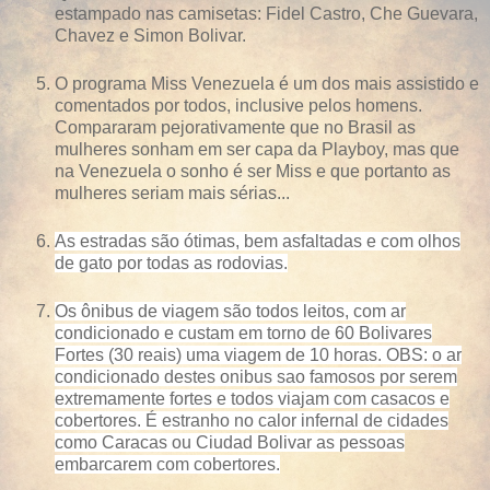
estampado nas camisetas: Fidel Castro, Che Guevara,
Chavez e Simon Bolivar.
O programa Miss Venezuela é um dos mais assistido e
comentados por todos, inclusive pelos homens.
Compararam pejorativamente que no Brasil as
mulheres sonham em ser capa da Playboy, mas que
na Venezuela o sonho é ser Miss e que portanto as
mulheres seriam mais sérias...
As estradas são ótimas, bem asfaltadas e com olhos
de gato por todas as rodovias.
Os ônibus de viagem são todos leitos, com ar
condicionado e custam em torno de 60 Bolivares
Fortes (30 reais) uma viagem de 10 horas. OBS: o ar
condicionado destes onibus sao famosos por serem
extremamente fortes e todos viajam com casacos e
cobertores. É estranho no calor infernal de cidades
como Caracas ou Ciudad Bolivar as pessoas
embarcarem com cobertores.