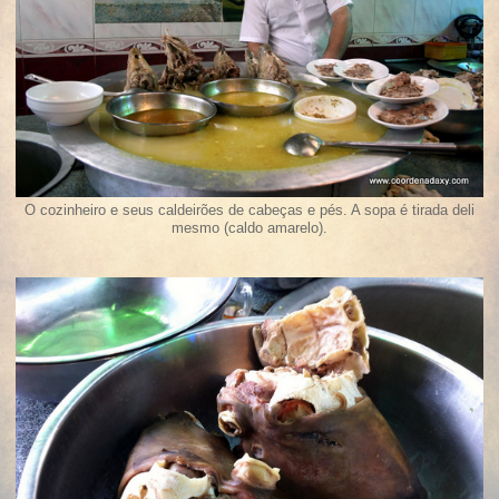
O cozinheiro e seus caldeirões de cabeças e pés. A sopa é tirada deli
mesmo (caldo amarelo).