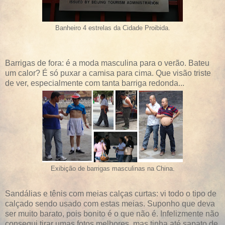
Banheiro 4 estrelas da Cidade Proibida.
Barrigas de fora: é a moda masculina para o verão. Bateu
um calor? É só puxar a camisa para cima. Que visão triste
de ver, especialmente com tanta barriga redonda...
Exibição de barrigas masculinas na China.
Sandálias e tênis com meias calças curtas: vi todo o tipo de
calçado sendo usado com estas meias. Suponho que deva
ser muito barato, pois bonito é o que não é. Infelizmente não
consegui tirar umas fotos melhores, mas tinha até sapato de