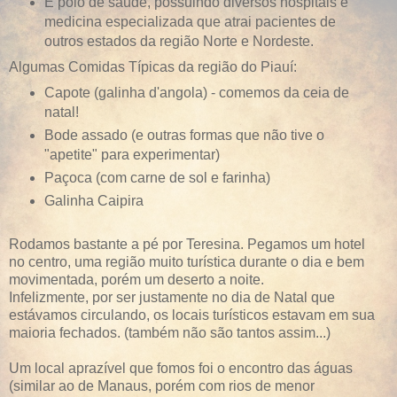
É polo de sáude, possuindo diversos hospitais e
medicina especializada que atrai pacientes de
outros estados da região Norte e Nordeste.
Algumas Comidas Típicas da região do Piauí:
Capote (galinha d'angola) - comemos da ceia de
natal!
Bode assado (e outras formas que não tive o
"apetite" para experimentar)
Paçoca (com carne de sol e farinha)
Galinha Caipira
Rodamos bastante a pé por Teresina. Pegamos um hotel
no centro, uma região muito turística durante o dia e bem
movimentada, porém um deserto a noite.
Infelizmente, por ser justamente no dia de Natal que
estávamos circulando, os locais turísticos estavam em sua
maioria fechados. (também não são tantos assim...)
Um local aprazível que fomos foi o encontro das águas
(similar ao de Manaus, porém com rios de menor