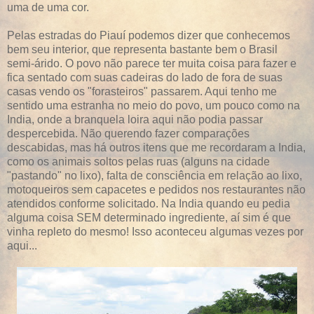
uma de uma cor.
Pelas estradas do Piauí podemos dizer que conhecemos
bem seu interior, que representa bastante bem o Brasil
semi-árido. O povo não parece ter muita coisa para fazer e
fica sentado com suas cadeiras do lado de fora de suas
casas vendo os "forasteiros" passarem. Aqui tenho me
sentido uma estranha no meio do povo, um pouco como na
India, onde a branquela loira aqui não podia passar
despercebida. Não querendo fazer comparações
descabidas, mas há outros itens que me recordaram a India,
como os animais soltos pelas ruas (alguns na cidade
"pastando" no lixo), falta de consciência em relação ao lixo,
motoqueiros sem capacetes e pedidos nos restaurantes não
atendidos conforme solicitado. Na India quando eu pedia
alguma coisa SEM determinado ingrediente, aí sim é que
vinha repleto do mesmo! Isso aconteceu algumas vezes por
aqui...