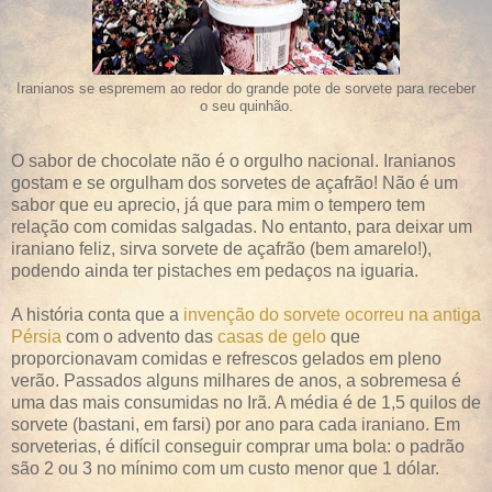
Iranianos se espremem ao redor do grande pote de sorvete para receber
o seu quinhão.
O sabor de chocolate não é o orgulho nacional. Iranianos
gostam e se orgulham dos sorvetes de açafrão! Não é um
sabor que eu aprecio, já que para mim o tempero tem
relação com comidas salgadas. No entanto, para deixar um
iraniano feliz, sirva sorvete de açafrão (bem amarelo!),
podendo ainda ter pistaches em pedaços na iguaria.
A história conta que a
invenção do sorvete ocorreu na antiga
Pérsia
com o advento das
casas de gelo
que
proporcionavam comidas e refrescos gelados em pleno
verão. Passados alguns milhares de anos, a sobremesa é
uma das mais consumidas no Irã. A média é de 1,5 quilos de
sorvete (bastani, em farsi) por ano para cada iraniano. Em
sorveterias, é difícil conseguir comprar uma bola: o padrão
são 2 ou 3 no mínimo com um custo menor que 1 dólar.