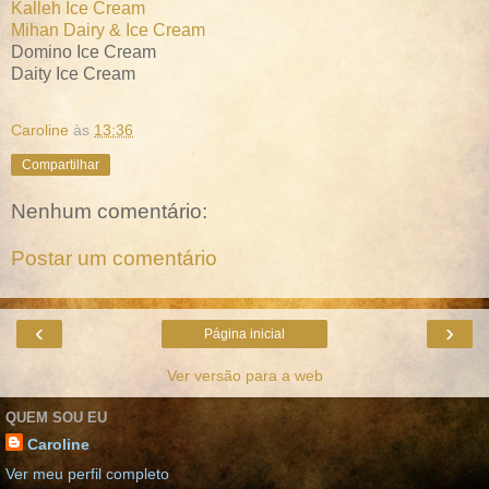
Kalleh Ice Cream
Mihan Dairy & Ice Cream
Domino Ice Cream
Daity Ice Cream
Caroline
às
13:36
Compartilhar
Nenhum comentário:
Postar um comentário
‹
›
Página inicial
Ver versão para a web
QUEM SOU EU
Caroline
Ver meu perfil completo