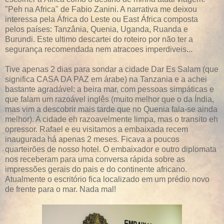
"Peh na Africa" de Fabio Zanini. A narrativa me deixou
interessa pela África do Leste ou East África composta
pelos países: Tanzânia, Quenia, Uganda, Ruanda e
Burundi. Este ultimo descartei do roteiro por não ter a
segurança recomendada nem atracoes imperdiveis...
Tive apenas 2 dias para sondar a cidade Dar Es Salam (que
significa CASA DA PAZ em árabe) na Tanzania e a achei
bastante agradável: a beira mar, com pessoas simpáticas e
que falam um razoável inglês (muito melhor que o da Índia,
mas vim a descobrir mais tarde que no Quenia fala-se ainda
melhor). A cidade eh razoavelmente limpa, mas o transito eh
opressor. Rafael e eu visitamos a embaixada recem
inaugurada há apenas 2 meses. Ficava a poucos
quarteirões de nosso hotel. O embaixador e outro diplomata
nos receberam para uma conversa rápida sobre as
impressões gerais do pais e do continente africano.
Atualmente o escritório fica localizado em um prédio novo
de frente para o mar. Nada mal!